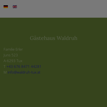
Gästehaus Waldruh
Familie Erler
Juns 523
A-6293 Tux
T
+43 676 8471 44281
M
info@waldruh-tux.at