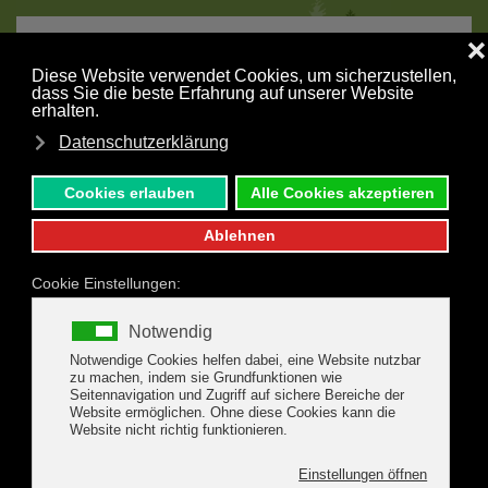
MENÜ
Zum Hauptinhalt springen
Unser Gästehaus Waldruh in
Tux / Hintertux